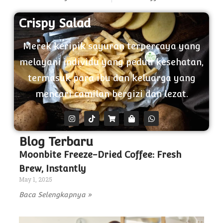
Crispy Salad
Merek keripik sayuran terpercaya yang
melayani individu yang peduli kesehatan,
termasuk para ibu dan keluarga yang
mencari camilan bergizi dan lezat.
Blog Terbaru
Moonbite Freeze-Dried Coffee: Fresh
Brew, Instantly
May 1, 2025
Baca Selengkapnya »