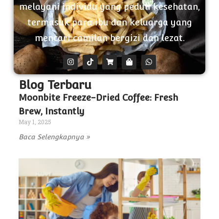
melayani individu yang peduli kesehatan,
termasuk para ibu dan keluarga yang
mencari camilan bergizi dan lezat.
Blog Terbaru
Moonbite Freeze-Dried Coffee: Fresh
Brew, Instantly
May 1, 2025
Baca Selengkapnya »
Tr
A
M
M