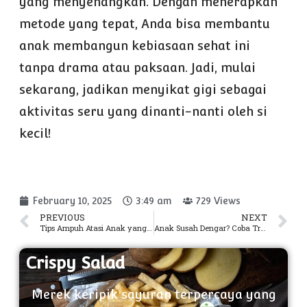
yang menyenangkan. Dengan menerapkan
metode yang tepat, Anda bisa membantu
anak membangun kebiasaan sehat ini
tanpa drama atau paksaan. Jadi, mulai
sekarang, jadikan menyikat gigi sebagai
aktivitas seru yang dinanti-nanti oleh si
kecil!
February 10, 2025
3:49 am
729 Views
PREVIOUS
NEXT
Tips Ampuh Atasi Anak yang Sering Pilek, Nomor 5 Wajib Dicoba!
Anak Susah Dengar? Coba Trik Ini Biar Mereka Nurut Tanpa Ngambek!
Crispy Salad
Merek keripik sayuran terpercaya yang